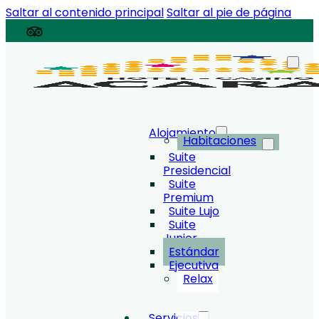
Saltar al contenido principal
Saltar al pie de página
Alojamiento
Habitaciones
Suite
Presidencial
Suite
Premium
Suite Lujo
Suite
Junior
Estándar
Ejecutiva
Relax
Servicios