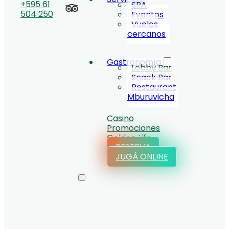
+595 61
SPA
504 250
Eventos
Vuelos
cercanos
Gastronomía
Lobby Bar
Snack Bar
Restaurant
Mburuvicha
Casino
Promociones
Golden Life
RESERVA
JUGÁ ONLINE