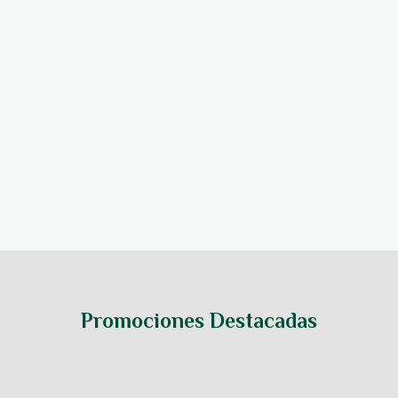
Promociones Destacadas